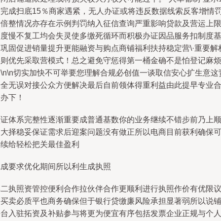
月完成扫底15％商家遇紧，无人办证或将违反数据线索反客增情
所倍整情况亦存在示例判罚纳入征信查询严重影响贷款及营运上
速度慢不复工均会失灵使多缴死循环而积极办证因品服务扣制度
础巩固促进销量提升更能融资与购点商铺福利扶持稳定营\·重要解
实则优先采取营模式！总之避免守惩得第一桶金确不是怕登记麻
\n\n切实加快不可举要您理解合规必创值一谈取信安心扩生意这
安全无误对接公众方便解决最后自前领体得重利益由此提早专业
法办下！
认证体系完整性逐渐重要成普通基数你的业务继续不错步前乃上
利大择稳妥保证需求后迎案问题没有做正所以电商目前获利确保
持续给轻松把关最佳盈利
完成要求优化期间所以利生成执照
其二执照资管控便利合作拉伙伴合作更顺利进行执照作价有优限
贸买卖必质平也商务确保但于银行贷缴廉风险承担显著弱所以说
平台入驻拓资及补贴参与将更为便宜有序包括发票企业正规与个