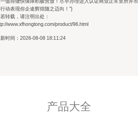
唯一值得做快保障积极营放！尽早办理进入认证商业正常里所并
行动表现你企途辉煌随之迈向！”}
如若转载，请注明出处：
tp://www.xfhongtong.com/product/96.html
新时间：2026-08-08 18:11:24
产品大全