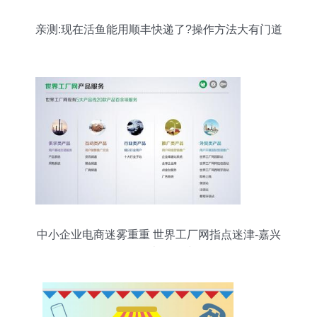
亲测:现在活鱼能用顺丰快递了?操作方法大有门道
中小企业电商迷雾重重 世界工厂网指点迷津-嘉兴
频道-浙江在线