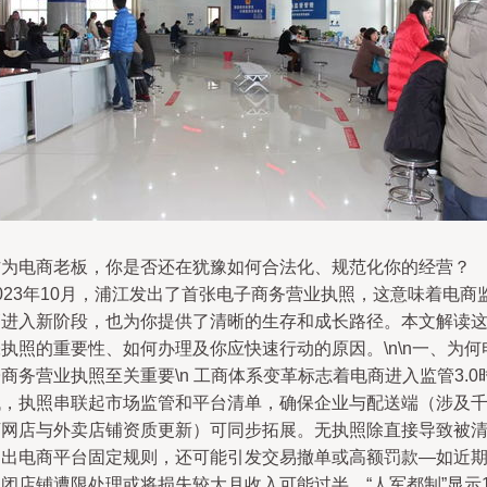
作为电商老板，你是否还在犹豫如何合法化、规范化你的经营？
023年10月，浦江发出了首张电子商务营业执照，这意味着电商
管进入新阶段，也为你提供了清晰的生存和成长路径。本文解读
执照的重要性、如何办理及你应快速行动的原因。\n\n一、为何
商务营业执照至关重要\n 工商体系变革标志着电商进入监管3.0
代，执照串联起市场监管和平台清单，确保企业与配送端（涉及
万网店与外卖店铺资质更新）可同步拓展。无执照除直接导致被
退出电商平台固定规则，还可能引发交易撤单或高额罚款—如近
闭店铺遭限处理或将损失较大月收入可能过半。“人军都制”显示1